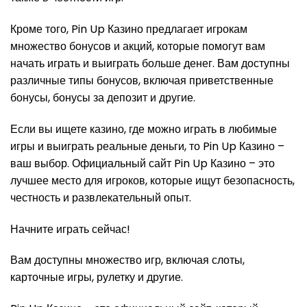
Кроме того, Pin Up Казино предлагает игрокам
множество бонусов и акций, которые помогут вам
начать играть и выиграть больше денег. Вам доступны
различные типы бонусов, включая приветственные
бонусы, бонусы за депозит и другие.
Если вы ищете казино, где можно играть в любимые
игры и выиграть реальные деньги, то Pin Up Казино –
ваш выбор. Официальный сайт Pin Up Казино – это
лучшее место для игроков, которые ищут безопасность,
честность и развлекательный опыт.
Начните играть сейчас!
Вам доступны множество игр, включая слоты,
карточные игры, рулетку и другие.