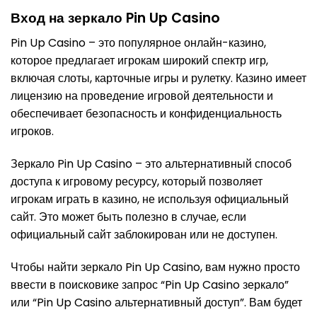
Вход на зеркало Pin Up Casino
Pin Up Casino – это популярное онлайн-казино,
которое предлагает игрокам широкий спектр игр,
включая слоты, карточные игры и рулетку. Казино имеет
лицензию на проведение игровой деятельности и
обеспечивает безопасность и конфиденциальность
игроков.
Зеркало Pin Up Casino – это альтернативный способ
доступа к игровому ресурсу, который позволяет
игрокам играть в казино, не используя официальный
сайт. Это может быть полезно в случае, если
официальный сайт заблокирован или не доступен.
Чтобы найти зеркало Pin Up Casino, вам нужно просто
ввести в поисковике запрос “Pin Up Casino зеркало”
или “Pin Up Casino альтернативный доступ”. Вам будет