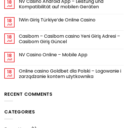
NV Casino Android App – Leistung und
18
Jul
Kompatibilität auf mobilen Geräten
1Win Giriş Türkiye’de Online Casino
18
Jul
Casibom – Casibom casino Yeni Giriş Adresi –
18
Jul
Casibom Giriş Güncel
NV Casino Online – Mobile App
18
Jul
Online casino Goldbet dla Polski – Logowanie i
18
Jul
zarządzanie kontem użytkownika
RECENT COMMENTS
CATEGORIES