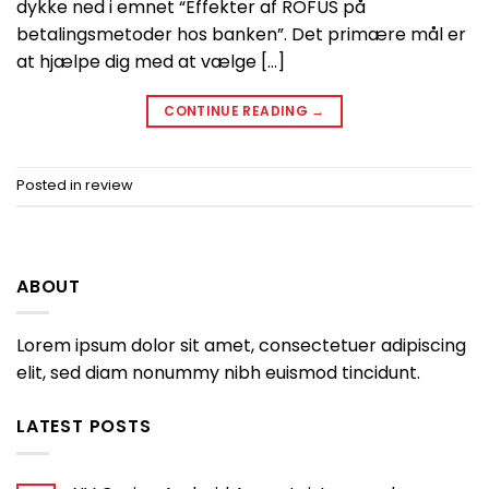
dykke ned i emnet “Effekter af ROFUS på
betalingsmetoder hos banken”. Det primære mål er
at hjælpe dig med at vælge […]
CONTINUE READING
→
Posted in
review
ABOUT
Lorem ipsum dolor sit amet, consectetuer adipiscing
elit, sed diam nonummy nibh euismod tincidunt.
LATEST POSTS