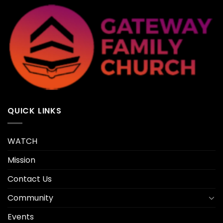
QUICK LINKS
WATCH
Mission
Contact Us
Community
Events