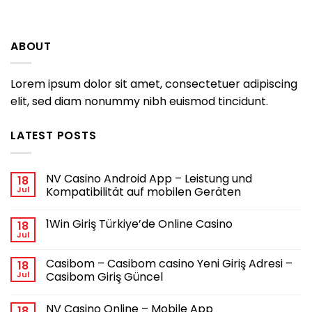
ABOUT
Lorem ipsum dolor sit amet, consectetuer adipiscing
elit, sed diam nonummy nibh euismod tincidunt.
LATEST POSTS
NV Casino Android App – Leistung und
18
Jul
Kompatibilität auf mobilen Geräten
1Win Giriş Türkiye’de Online Casino
18
Jul
Casibom – Casibom casino Yeni Giriş Adresi –
18
Jul
Casibom Giriş Güncel
NV Casino Online – Mobile App
18