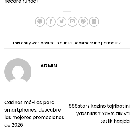
fiecare rundă!
This entry was posted in
public
. Bookmark the
permalink
.
ADMIN
Casinos móviles para
888starz kazino tajribasini
smartphones: descubre
yaxshilash: xavfsizlik va
las mejores promociones
tezlik haqida
de 2026