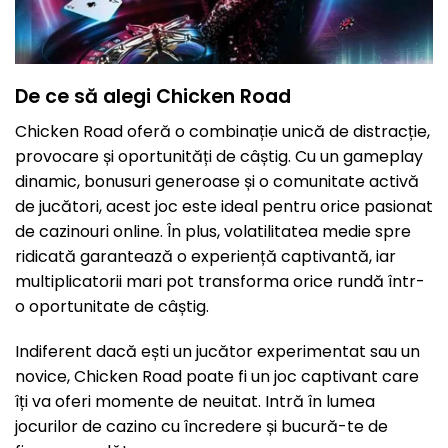
De ce să alegi Chicken Road
Chicken Road oferă o combinație unică de distracție,
provocare și oportunități de câștig. Cu un gameplay
dinamic, bonusuri generoase și o comunitate activă
de jucători, acest joc este ideal pentru orice pasionat
de cazinouri online. În plus, volatilitatea medie spre
ridicată garantează o experiență captivantă, iar
multiplicatorii mari pot transforma orice rundă într-
o oportunitate de câștig.
Indiferent dacă ești un jucător experimentat sau un
novice, Chicken Road poate fi un joc captivant care
îți va oferi momente de neuitat. Intră în lumea
jocurilor de cazino cu încredere și bucură-te de