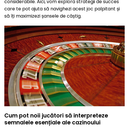
considerabile. Aici, vom explora strategii de succes
care te pot ajuta să navighezi acest joc palpitant și
să îți maximizezi șansele de câștig.
Cum pot noii jucători să interpreteze
semnalele esențiale ale cazinoului