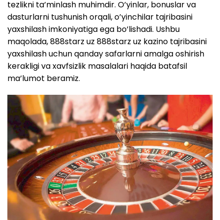
tezlikni ta’minlash muhimdir. O’yinlar, bonuslar va
dasturlarni tushunish orqali, o’yinchilar tajribasini
yaxshilash imkoniyatiga ega bo’lishadi. Ushbu
maqolada, 888starz uz
888starz uz
kazino tajribasini
yaxshilash uchun qanday safarlarni amalga oshirish
kerakligi va xavfsizlik masalalari haqida batafsil
ma’lumot beramiz.