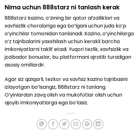
Nima uchun 888starz ni tanlash kerak
888starz kazino, o’zining bir qator afzalliklari va
xavfsizlik choralariga ega bo’lgani uchun juda ko’p
o’yinchilar tomonidan tanlanadi. Kazino, o’yinchilarga
o’z tajribalarini yaxshilash uchun kerakli barcha
imkoniyatlarni taklif etadi. Yuqori tezlik, xavfsizlik va
jozibador bonuslar, bu platformani ajratib turadigan
asosiy omillardir.
Agar siz qiziqarli, tezkor va xavfsiz kazino tajribasini
izlayotgan bo’lsangiz, 888starz ni tanlang.
O’yinlardan zavq olish va mukofotlar olish uchun
ajoyib imkoniyatlarga ega bo’lasiz.