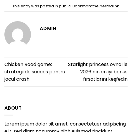
This entry was posted in
public
. Bookmark the
permalink
.
ADMIN
Chicken Road game:
Starlight princess oyna ile
strategii de succes pentru
2026’nın en iyi bonus
jocul crash
fırsatlarını keşfedin
ABOUT
Lorem ipsum dolor sit amet, consectetuer adipiscing
elit, sed diam nonummy nibh euismod tincidunt.