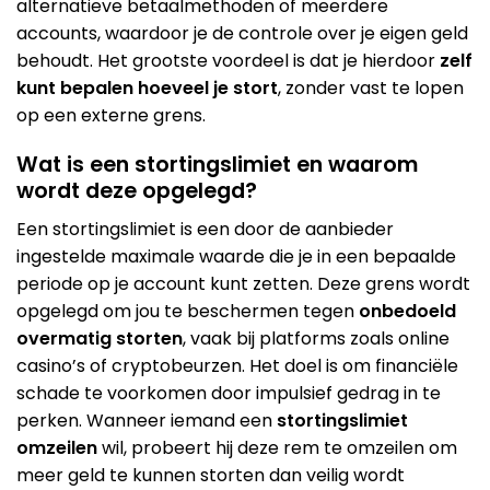
alternatieve betaalmethoden of meerdere
accounts, waardoor je de controle over je eigen geld
behoudt. Het grootste voordeel is dat je hierdoor
zelf
kunt bepalen hoeveel je stort
, zonder vast te lopen
op een externe grens.
Wat is een stortingslimiet en waarom
wordt deze opgelegd?
Een stortingslimiet is een door de aanbieder
ingestelde maximale waarde die je in een bepaalde
periode op je account kunt zetten. Deze grens wordt
opgelegd om jou te beschermen tegen
onbedoeld
overmatig storten
, vaak bij platforms zoals online
casino’s of cryptobeurzen. Het doel is om financiële
schade te voorkomen door impulsief gedrag in te
perken. Wanneer iemand een
stortingslimiet
omzeilen
wil, probeert hij deze rem te omzeilen om
meer geld te kunnen storten dan veilig wordt