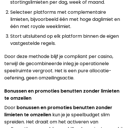
stortingslimieten per dag, week of maand.
Selecteer platforms met complementaire
limieten, bijvoorbeeld één met hoge daglimiet en
één met royale weeklimiet.
Stort uitsluitend op elk platform binnen de eigen
vastgestelde regels.
Door deze methode blijf je compliant per casino,
terwijl de gecombineerde inleg je operationele
speelruimte vergroot. Het is een pure allocatie-
oefening, geen omzeilingsactie.
Bonussen en promoties benutten zonder limieten
te omzeilen
Door
bonussen en promoties benutten zonder
limieten te omzeilen
kun je je speelbudget slim
spreiden. Het draait om het activeren van