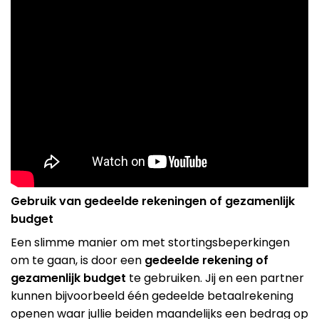
Gebruik van gedeelde rekeningen of gezamenlijk
budget
Een slimme manier om met stortingsbeperkingen
om te gaan, is door een
gedeelde rekening of
gezamenlijk budget
te gebruiken. Jij en een partner
kunnen bijvoorbeeld één gedeelde betaalrekening
openen waar jullie beiden maandelijks een bedrag op