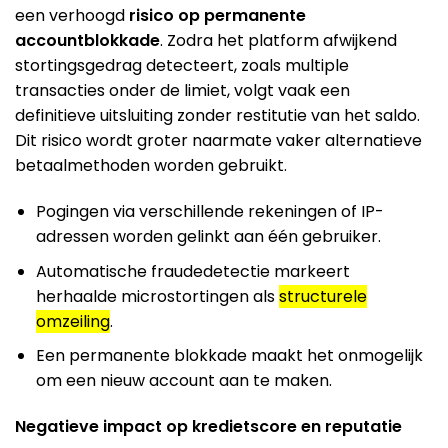
een verhoogd
risico op permanente
accountblokkade
. Zodra het platform afwijkend
stortingsgedrag detecteert, zoals multiple
transacties onder de limiet, volgt vaak een
definitieve uitsluiting zonder restitutie van het saldo.
Dit risico wordt groter naarmate vaker alternatieve
betaalmethoden worden gebruikt.
Pogingen via verschillende rekeningen of IP-
adressen worden gelinkt aan één gebruiker.
Automatische fraudedetectie markeert
herhaalde microstortingen als
structurele
omzeiling
.
Een permanente blokkade maakt het onmogelijk
om een nieuw account aan te maken.
Negatieve impact op kredietscore en reputatie