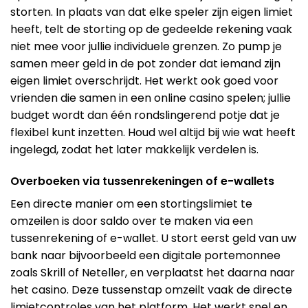
storten. In plaats van dat elke speler zijn eigen limiet
heeft, telt de storting op de gedeelde rekening vaak
niet mee voor jullie individuele grenzen. Zo pump je
samen meer geld in de pot zonder dat iemand zijn
eigen limiet overschrijdt. Het werkt ook goed voor
vrienden die samen in een online casino spelen; jullie
budget wordt dan één rondslingerend potje dat je
flexibel kunt inzetten. Houd wel altijd bij wie wat heeft
ingelegd, zodat het later makkelijk verdelen is.
Overboeken via tussenrekeningen of e-wallets
Een directe manier om een stortingslimiet te
omzeilen is door saldo over te maken via een
tussenrekening of e-wallet. U stort eerst geld van uw
bank naar bijvoorbeeld een digitale portemonnee
zoals Skrill of Neteller, en verplaatst het daarna naar
het casino. Deze tussenstap omzeilt vaak de directe
limietcontroles van het platform. Het werkt snel en