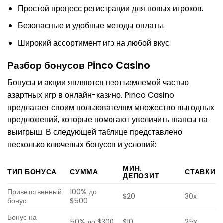
Простой процесс регистрации для новых игроков.
Безопасные и удобные методы оплаты.
Широкий ассортимент игр на любой вкус.
Разбор бонусов Pinco Casino
Бонусы и акции являются неотъемлемой частью
азартных игр в онлайн-казино. Pinco Casino
предлагает своим пользователям множество выгодных
предложений, которые помогают увеличить шансы на
выигрыш. В следующей таблице представлено
несколько ключевых бонусов и условий:
МИН.
ТИП БОНУСА
СУММА
СТАВКИ
ДЕПОЗИТ
Приветственный
100% до
$20
30x
бонус
$500
Бонус на
50% до $300
$10
25x