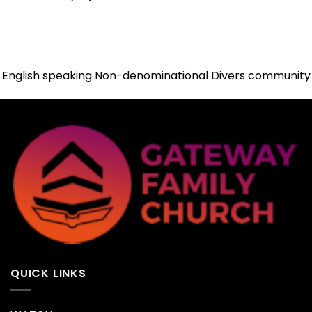
English speaking Non-denominational Divers community
QUICK LINKS