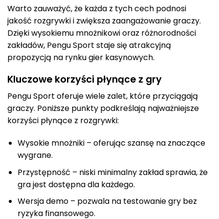
Warto zauważyć, że każda z tych cech podnosi
jakość rozgrywki i zwiększa zaangażowanie graczy.
Dzięki wysokiemu mnożnikowi oraz różnorodności
zakładów, Pengu Sport staje się atrakcyjną
propozycją na rynku gier kasynowych.
Kluczowe korzyści płynące z gry
Pengu Sport oferuje wiele zalet, które przyciągają
graczy. Poniższe punkty podkreślają najważniejsze
korzyści płynące z rozgrywki:
Wysokie mnożniki – oferując szansę na znaczące
wygrane.
Przystępność – niski minimalny zakład sprawia, że
gra jest dostępna dla każdego.
Wersja demo – pozwala na testowanie gry bez
ryzyka finansowego.