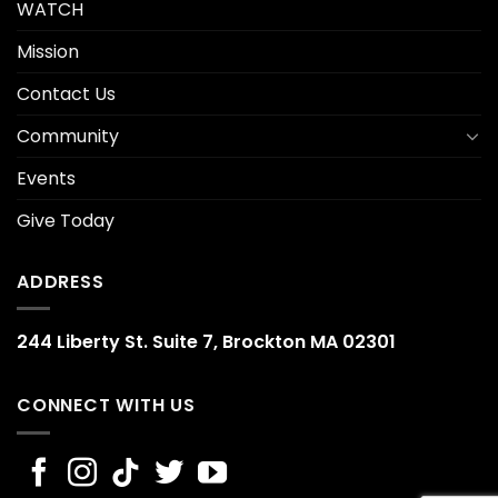
WATCH
Mission
Contact Us
Community
Events
Give Today
ADDRESS
244 Liberty St. Suite 7, Brockton MA 02301
CONNECT WITH US