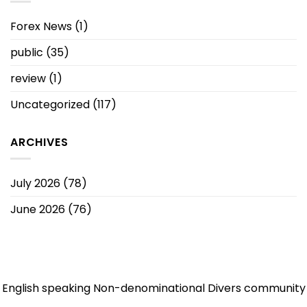
Forex News
(1)
public
(35)
review
(1)
Uncategorized
(117)
ARCHIVES
July 2026
(78)
June 2026
(76)
English speaking Non-denominational Divers community