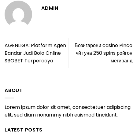
ADMIN
AGENLIGA: Platform Agen
Бозигарони casino Pinco
Bandar Judi Bola Online
чӣ гуна 250 spins ройгон
SBOBET Terpercaya
мегиранд
ABOUT
Lorem ipsum dolor sit amet, consectetuer adipiscing
elit, sed diam nonummy nibh euismod tincidunt.
LATEST POSTS