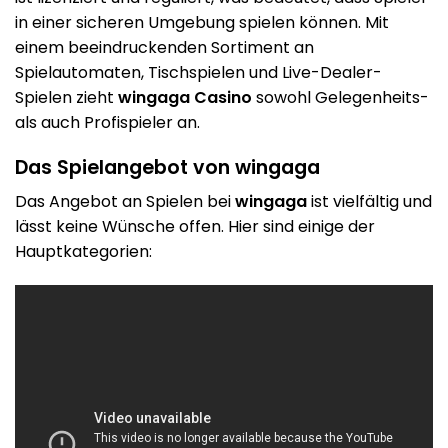
in einer sicheren Umgebung spielen können. Mit
einem beeindruckenden Sortiment an
Spielautomaten, Tischspielen und Live-Dealer-
Spielen zieht
wingaga Casino
sowohl Gelegenheits-
als auch Profispieler an.
Das Spielangebot von wingaga
Das Angebot an Spielen bei
wingaga
ist vielfältig und
lässt keine Wünsche offen. Hier sind einige der
Hauptkategorien: