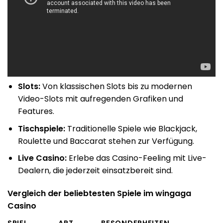
Slots:
Von klassischen Slots bis zu modernen
Video-Slots mit aufregenden Grafiken und
Features.
Tischspiele:
Traditionelle Spiele wie Blackjack,
Roulette und Baccarat stehen zur Verfügung.
Live Casino:
Erlebe das Casino-Feeling mit Live-
Dealern, die jederzeit einsatzbereit sind.
Vergleich der beliebtesten Spiele im wingaga
Casino