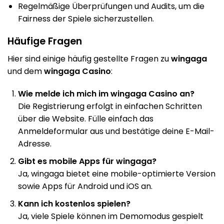
Regelmäßige Überprüfungen und Audits, um die
Fairness der Spiele sicherzustellen.
Häufige Fragen
Hier sind einige häufig gestellte Fragen zu
wingaga
und dem
wingaga Casino
:
Wie melde ich mich im wingaga Casino an?
Die Registrierung erfolgt in einfachen Schritten
über die Website. Fülle einfach das
Anmeldeformular aus und bestätige deine E-Mail-
Adresse.
Gibt es mobile Apps für wingaga?
Ja, wingaga bietet eine mobile-optimierte Version
sowie Apps für Android und iOS an.
Kann ich kostenlos spielen?
Ja, viele Spiele können im Demomodus gespielt